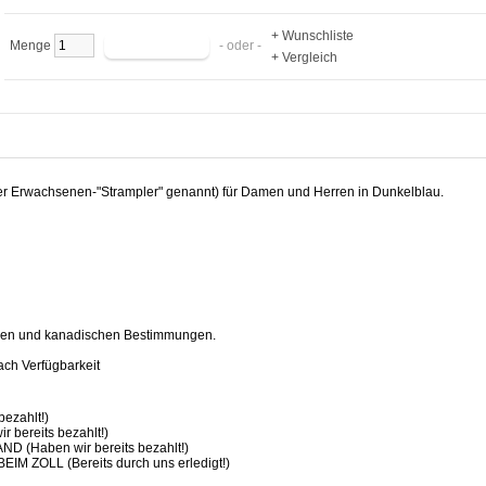
+ Wunschliste
Menge
- oder -
+ Vergleich
oder Erwachsenen-"Strampler" genannt) für Damen und Herren in Dunkelblau.
en und kanadischen Bestimmungen.
ch Verfügbarkeit
ezahlt!)
bereits bezahlt!)
(Haben wir bereits bezahlt!)
ZOLL (Bereits durch uns erledigt!)