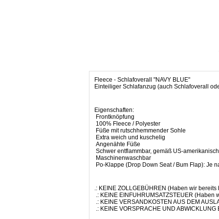
Fleece - Schlafoverall "NAVY BLUE"
Einteiliger Schlafanzug (auch Schlafoverall 
Eigenschaften:
Frontknöpfung
100% Fleece / Polyester
Füße mit rutschhemmender Sohle
Extra weich und kuschelig
Angenähte Füße
Schwer entflammbar, gemäß US-amerikanisch
Maschinenwaschbar
Po-Klappe (Drop Down Seat / Bum Flap): Je na
.: KEINE ZOLLGEBÜHREN (Haben wir bereits b
.: KEINE EINFUHRUMSATZSTEUER (Haben wir 
.: KEINE VERSANDKOSTEN AUS DEM AUSLAND 
.: KEINE VORSPRACHE UND ABWICKLUNG BEIM 