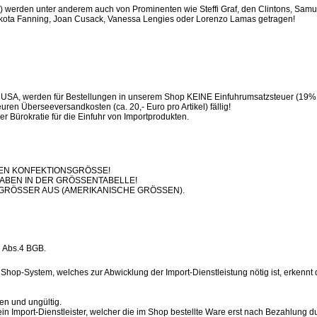
 werden unter anderem auch von Prominenten wie Steffi Graf, den Clintons, Samu
akota Fanning, Joan Cusack, Vanessa Lengies oder Lorenzo Lamas getragen!
en USA, werden für Bestellungen in unserem Shop KEINE Einfuhrumsatzsteuer (19% 
en Überseeversandkosten (ca. 20,- Euro pro Artikel) fällig!
 der Bürokratie für die Einfuhr von Importprodukten.
REN KONFEKTIONSGRÖSSE!
ABEN IN DER GRÖSSENTABELLE!
 GRÖSSER AUS (AMERIKANISCHE GRÖSSEN).
 Abs.4 BGB.
Shop-System, welches zur Abwicklung der Import-Dienstleistung nötig ist, erkennt 
ren und ungültig.
in Import-Dienstleister, welcher die im Shop bestellte Ware erst nach Bezahlung 