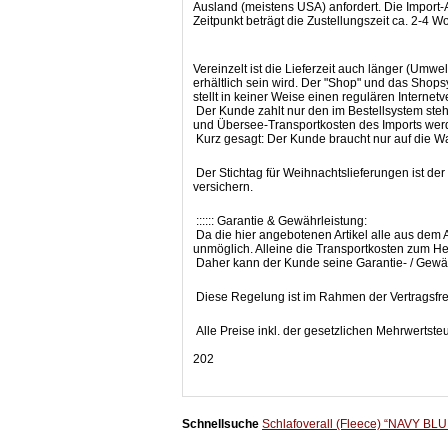
Ausland (meistens USA) anfordert. Die Import-
Zeitpunkt beträgt die Zustellungszeit ca. 2-4 W
Vereinzelt ist die Lieferzeit auch länger (Umwel
erhältlich sein wird. Der "Shop" und das Shopsy
stellt in keiner Weise einen regulären Interne
Der Kunde zahlt nur den im Bestellsystem ste
und Übersee-Transportkosten des Imports werde
Kurz gesagt: Der Kunde braucht nur auf die Wa
Der Stichtag für Weihnachtslieferungen ist de
versichern.
:::::: Garantie & Gewährleistung:
Da die hier angebotenen Artikel alle aus dem A
unmöglich. Alleine die Transportkosten zum He
Daher kann der Kunde seine Garantie- / Gewäh
Diese Regelung ist im Rahmen der Vertragsfreih
Alle Preise inkl. der gesetzlichen Mehrwertst
202
Schnellsuche
Schlafoverall (Fleece) “NAVY BLUE"