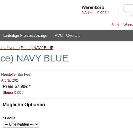
Warenkorb
0 Artikel - 0,00€ *
Hi
Start
Wunsc
Einteilige Freizeit-Anzüge
PVC - Overalls
chlafoverall (Fleece) NAVY BLUE
eece) NAVY BLUE
Hersteller
Big Feet
Art.Nr.
202
Preis 57,99€ *
Steuer 0,00€
Mögliche Optionen
*
Größe: