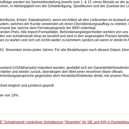
Aufträge werden als Sammelbestellung jeweils zum 1. & 15. eines Monats an die au
ochen, in Abhängigkeit von der Zollabfertigung, Spediteuren und der Zuarbeit der L
teinflüsse, Krisen, Katastrophen), wenn ein Artikel ab den Lieferanten im Ausland ver
stem, welches der Kunde verwendet um einen Dienstleistungsauftrag zu erteilen, ist
tversand dar, welche dem Fernabsatzgesetz der BRD unterliegt.
henden Preis. Alle Import-Formalitäten, Behördenangelegenheiten werden von uns 
n von schlafoverall-shop.de bezahlt und sind in den angezeigten Preisen bereits
re zu warten und sich um nichts weiter zu kümmern (anders als wenn er direkt im
r 01. November eines jeden Jahres. Für alle Bestellungen nach diesem Datum, könn
usland (USA&Kanada) importiert werden, gestaltet sich ein Garantiefall/Gewährleis
rsteller und wieder zurück, übersteigen den Wert einer einzelnen Ware oftmals.
rleistungsansprüche gegenüber dem Hersteller/Distributor direkt, mit unserer R
eit möglich und juristisch geprüft.
euer von 19%.
 Schlafoverall / einteiliger Schlafanzug “Strampler” für SIE und IHN in Dunkelblau