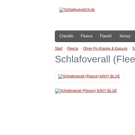
Chenille
Fleece
Flanell
Jersey
Start
»
Fleece
»
Ohne Po-Klappe & Kapuze
»
S
Schlafoverall (Fl