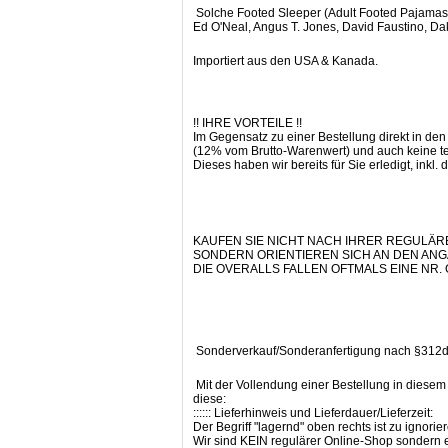
Solche Footed Sleeper (Adult Footed Pajamas)
Ed O'Neal, Angus T. Jones, David Faustino, D
Importiert aus den USA & Kanada.
!! IHRE VORTEILE !!
Im Gegensatz zu einer Bestellung direkt in d
(12% vom Brutto-Warenwert) und auch keine teur
Dieses haben wir bereits für Sie erledigt, inkl.
KAUFEN SIE NICHT NACH IHRER REGULÄ
SONDERN ORIENTIEREN SICH AN DEN ANG
DIE OVERALLS FALLEN OFTMALS EINE NR.
Sonderverkauf/Sonderanfertigung nach §312d
Mit der Vollendung einer Bestellung in diesem 
diese:
:::::: Lieferhinweis und Lieferdauer/Lieferzeit:
Der Begriff "lagernd" oben rechts ist zu ignorie
Wir sind KEIN regulärer Online-Shop sondern e